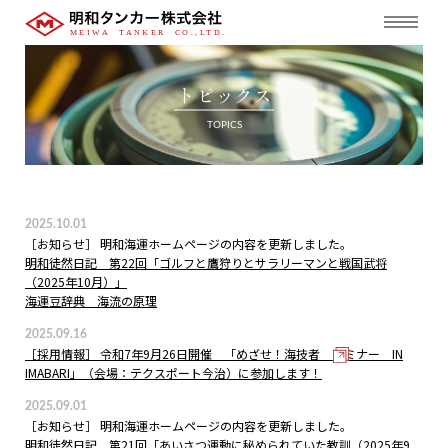
トピックス
TOPICS
2025.10.01
［お知らせ］ 明和海運ホームページの内容を更新しました。
明和徒然日記 第22回「ゴルフと鷹狩りとサラリーマンと戦国武将
（2025年10月）」
海運豆辞典 海流の原理
2025.09.16
［採用情報］ 令和7年9月26日開催 「めざせ！海技者 セミナー IN
IMABARI」（会場：テクスポート今治）に参加します！
2025.09.01
［お知らせ］ 明和海運ホームページの内容を更新しました。
明和徒然日記 第21回「あいさつ運動に秘められていた教訓（2025年9